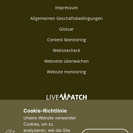
Impressum
Allgemeinen Geschäftsbedingungen
Glossar
Content Monitoring
Websitecheck
Webseite überwachen
Website monitoring
©2026 Livewatch - Alle Rechte vorbehalten
Cookie-Richtlinie
Unsere Website verwendet
Cookies, um zu
analysieren, wie die Site