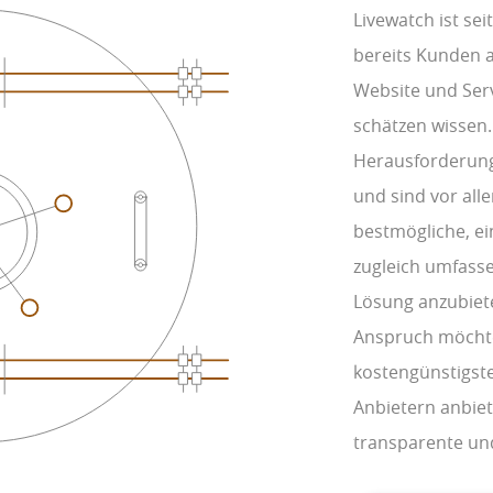
Livewatch ist se
bereits Kunden a
Website und Ser
schätzen wissen.
Herausforderung
und sind vor alle
bestmögliche, e
zugleich umfass
Lösung anzubiete
Anspruch möchte
kostengünstigste
Anbietern anbiet
transparente und