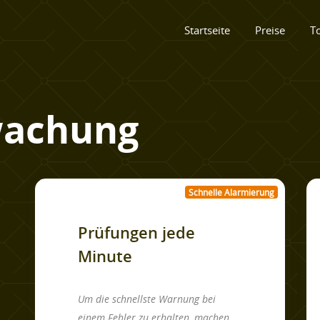
Startseite
Preise
T
wachung
Schnelle Alarmierung
Prüfungen jede
Minute
Um die schnellste Warnung bei
einem Fehler zu erhalten, machen