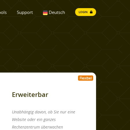
ools
Support
Deutsch
LOGIN
Flexibel
Erweiterbar
Unabhängig davon, ob Sie nur eine
Website oder ein ganzes
Rechenzentrum überwachen