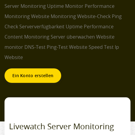
Server Monitoring
Uptime Monitor
Performance
Monitoring
Website Monitoring
Website-Check
Ping
Check
Serververfügbarkeit
Uptime Performance
Content Monitoring
Server überwachen
Website
monitor
DNS-Test
Ping-Test
Website Speed Test
Ip
Website
Ein Konto erstellen
Livewatch Server Monitoring