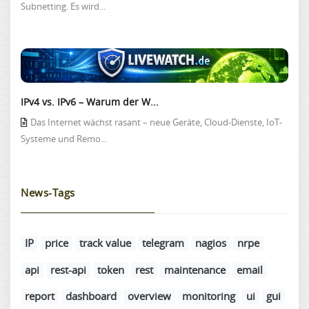
Subnetting. Es wird...
IPv4 vs. IPv6 – Warum der W...
Das Internet wächst rasant – neue Geräte, Cloud-Dienste, IoT-
Systeme und Remo...
News-Tags
IP
price
track value
telegram
nagios
nrpe
api
rest-api
token
rest
maintenance
email
report
dashboard
overview
monitoring
ui
gui