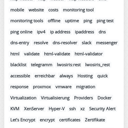
mobile
website
costs
monitoring tool
monitoring tools
offline
uptime
ping
ping test
ping online
ipv4
ip address
ipaddress
dns
dns-entry
resolve
dns-resolver
slack
messenger
html
validate
html-validate
html-validator
blacklist
telegramm
lwosiris:rest
lwosiris_rest
accessible
erreichbar
always
Hosting
quick
response
proxmox
vmware
migration
Virtualization
Virtualisierung
Providers
Docker
KVM
XenServer
Hyper-V
ssh
xz
Security Alert
Let’s Encrypt
encrypt
certificates
Zertifikate