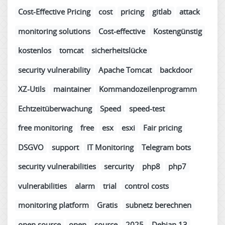
Cost-Effective Pricing
cost
pricing
gitlab
attack
monitoring solutions
Cost-effective
Kostengünstig
kostenlos
tomcat
sicherheitslücke
security vulnerability
Apache Tomcat
backdoor
XZ-Utils
maintainer
Kommandozeilenprogramm
Echtzeitüberwachung
Speed
speed-test
free monitoring
free
esx
esxi
Fair pricing
DSGVO
support
IT Monitoring
Telegram bots
security vulnerabilities
sercurity
php8
php7
vulnerabilities
alarm
trial
control costs
monitoring platform
Gratis
subnetz berechnen
open source
open
source
2025
Debian 13