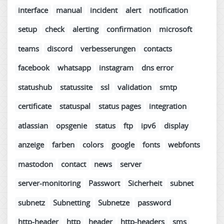
interface
manual
incident
alert
notification
setup
check
alerting
confirmation
microsoft
teams
discord
verbesserungen
contacts
facebook
whatsapp
instagram
dns error
statushub
statussite
ssl
validation
smtp
certificate
statuspal
status pages
integration
atlassian
opsgenie
status
ftp
ipv6
display
anzeige
farben
colors
google
fonts
webfonts
mastodon
contact
news
server
server-monitoring
Passwort
Sicherheit
subnet
subnetz
Subnetting
Subnetze
password
http-header
http
header
http-headers
sms