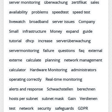
server monitoring
überwachung
zertifikat
sales
availability
problems
speedtest
speed test
livewatch
broadband
server issues
Company
Small
infrastructure
Money
expand
guide
tutorial
dhcp
increase
serverüberwachung
servermonitoring
failure
questions
faq
external
externe
calculate
planning
network management
calculator
Hardware Monitoring
administrators
operating correctly
Real-time monitoring
alerts and response
Schwachstellen
berechnen
hosts per subnet
subnet mask
Gain
Verdienen
test
network
security
safeguards
GDPR