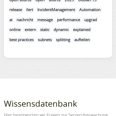
release
ilert
IncidentManagement
Automation
ai
nachricht
message
performance
upgrad
online
extern
static
dynamic
explained
best practices
subnets
splitting
aufteilen
Wissensdatenbank
Hier beantworten wir Fragen zur Serverüberwachung