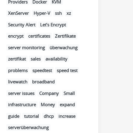
Providers
Docker
KVM
XenServer
Hyper-V
ssh
xz
Security Alert
Let’s Encrypt
encrypt
certificates
Zertifikate
server monitoring
überwachung
zertifikat
sales
availability
problems
speedtest
speed test
livewatch
broadband
server issues
Company
Small
infrastructure
Money
expand
guide
tutorial
dhcp
increase
serverüberwachung