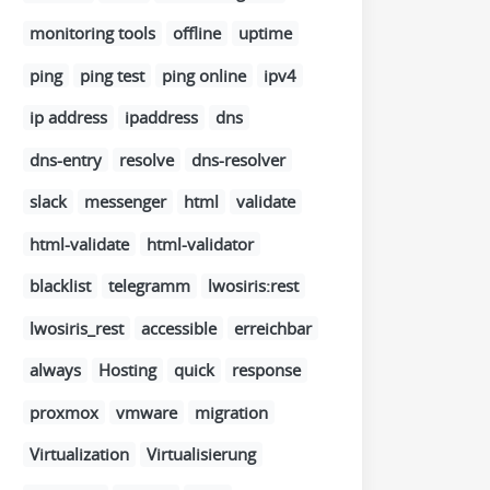
monitoring tools
offline
uptime
ping
ping test
ping online
ipv4
ip address
ipaddress
dns
dns-entry
resolve
dns-resolver
slack
messenger
html
validate
html-validate
html-validator
blacklist
telegramm
lwosiris:rest
lwosiris_rest
accessible
erreichbar
always
Hosting
quick
response
proxmox
vmware
migration
Virtualization
Virtualisierung