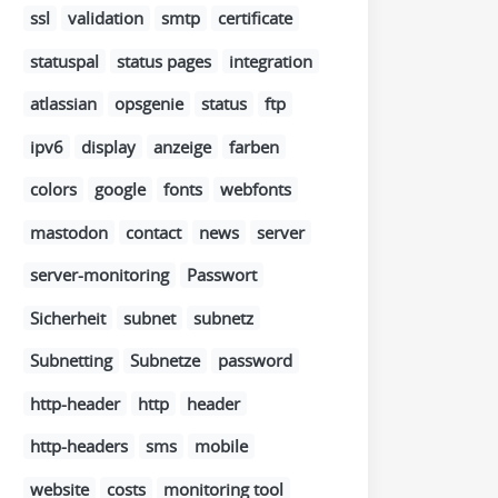
ssl
validation
smtp
certificate
statuspal
status pages
integration
atlassian
opsgenie
status
ftp
ipv6
display
anzeige
farben
colors
google
fonts
webfonts
mastodon
contact
news
server
server-monitoring
Passwort
Sicherheit
subnet
subnetz
Subnetting
Subnetze
password
http-header
http
header
http-headers
sms
mobile
website
costs
monitoring tool