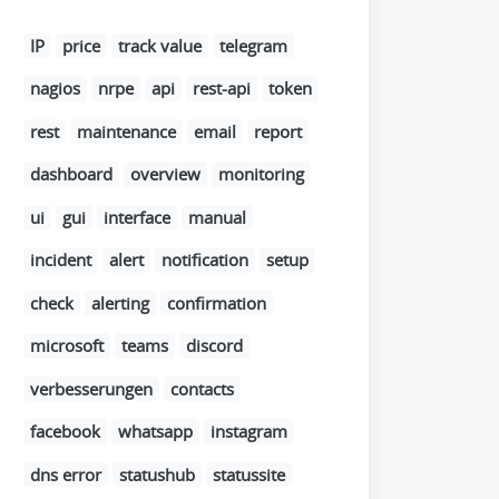
IP
price
track value
telegram
nagios
nrpe
api
rest-api
token
rest
maintenance
email
report
dashboard
overview
monitoring
ui
gui
interface
manual
incident
alert
notification
setup
check
alerting
confirmation
microsoft
teams
discord
verbesserungen
contacts
facebook
whatsapp
instagram
dns error
statushub
statussite