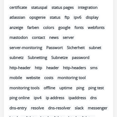
certificate
statuspal
status pages
integration
atlassian
opsgenie
status
ftp
ipv6
display
anzeige
farben
colors
google
fonts
webfonts
mastodon
contact
news
server
server-monitoring
Passwort
Sicherheit
subnet
subnetz
Subnetting
Subnetze
password
http-header
http
header
http-headers
sms
mobile
website
costs
monitoring tool
monitoring tools
offline
uptime
ping
ping test
ping online
ipv4
ip address
ipaddress
dns
dns-entry
resolve
dns-resolver
slack
messenger