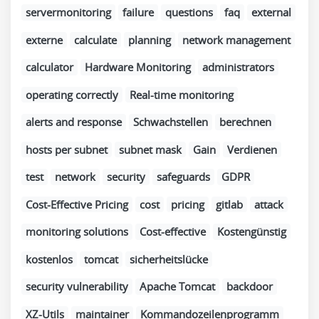
servermonitoring
failure
questions
faq
external
externe
calculate
planning
network management
calculator
Hardware Monitoring
administrators
operating correctly
Real-time monitoring
alerts and response
Schwachstellen
berechnen
hosts per subnet
subnet mask
Gain
Verdienen
test
network
security
safeguards
GDPR
Cost-Effective Pricing
cost
pricing
gitlab
attack
monitoring solutions
Cost-effective
Kostengünstig
kostenlos
tomcat
sicherheitslücke
security vulnerability
Apache Tomcat
backdoor
XZ-Utils
maintainer
Kommandozeilenprogramm