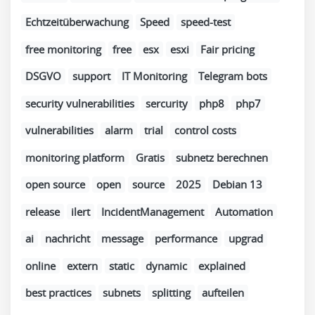
Echtzeitüberwachung
Speed
speed-test
free monitoring
free
esx
esxi
Fair pricing
DSGVO
support
IT Monitoring
Telegram bots
security vulnerabilities
sercurity
php8
php7
vulnerabilities
alarm
trial
control costs
monitoring platform
Gratis
subnetz berechnen
open source
open
source
2025
Debian 13
release
ilert
IncidentManagement
Automation
ai
nachricht
message
performance
upgrad
online
extern
static
dynamic
explained
best practices
subnets
splitting
aufteilen