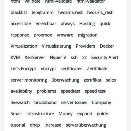
html
validate
html-validate
html-validator
blacklist
telegramm
lwosiris:rest
lwosiris_rest
accessible
erreichbar
always
Hosting
quick
response
proxmox
vmware
migration
Virtualization
Virtualisierung
Providers
Docker
KVM
XenServer
Hyper-V
ssh
xz
Security Alert
Let’s Encrypt
encrypt
certificates
Zertifikate
server monitoring
überwachung
zertifikat
sales
availability
problems
speedtest
speed test
livewatch
broadband
server issues
Company
Small
infrastructure
Money
expand
guide
tutorial
dhcp
increase
serverüberwachung