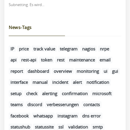
Subnetting. Es wird...
News-Tags
IP
price
track value
telegram
nagios
nrpe
api
rest-api
token
rest
maintenance
email
report
dashboard
overview
monitoring
ui
gui
interface
manual
incident
alert
notification
setup
check
alerting
confirmation
microsoft
teams
discord
verbesserungen
contacts
facebook
whatsapp
instagram
dns error
statushub
statussite
ssl
validation
smtp