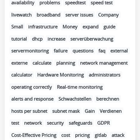
availability
problems
speedtest
speed test
livewatch
broadband
server issues
Company
Small
infrastructure
Money
expand
guide
tutorial
dhcp
increase
serverüberwachung
servermonitoring
failure
questions
faq
external
externe
calculate
planning
network management
calculator
Hardware Monitoring
administrators
operating correctly
Real-time monitoring
alerts and response
Schwachstellen
berechnen
hosts per subnet
subnet mask
Gain
Verdienen
test
network
security
safeguards
GDPR
Cost-Effective Pricing
cost
pricing
gitlab
attack