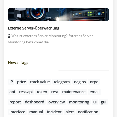
Externe Server-Überwachung
Was ist externes Server-Monitoring? Externes Server-
Monitoring bezeichnet die...
News-Tags
IP
price
track value
telegram
nagios
nrpe
api
rest-api
token
rest
maintenance
email
report
dashboard
overview
monitoring
ui
gui
interface
manual
incident
alert
notification