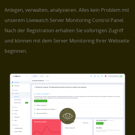
Anlegen, verwalten, analysieren. Alles kein Problem mit
unserem Livewatch Server Monitoring Control Panel.
Nach der Registration erhalten Sie sofortigen Zugriff
und können mit dem Server Monitoring Ihrer Webseite
beginnen.