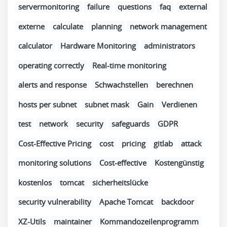
servermonitoring
failure
questions
faq
external
externe
calculate
planning
network management
calculator
Hardware Monitoring
administrators
operating correctly
Real-time monitoring
alerts and response
Schwachstellen
berechnen
hosts per subnet
subnet mask
Gain
Verdienen
test
network
security
safeguards
GDPR
Cost-Effective Pricing
cost
pricing
gitlab
attack
monitoring solutions
Cost-effective
Kostengünstig
kostenlos
tomcat
sicherheitslücke
security vulnerability
Apache Tomcat
backdoor
XZ-Utils
maintainer
Kommandozeilenprogramm