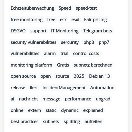
Echtzeitüberwachung
Speed
speed-test
free monitoring
free
esx
esxi
Fair pricing
DSGVO
support
IT Monitoring
Telegram bots
security vulnerabilities
sercurity
php8
php7
vulnerabilities
alarm
trial
control costs
monitoring platform
Gratis
subnetz berechnen
open source
open
source
2025
Debian 13
release
ilert
IncidentManagement
Automation
ai
nachricht
message
performance
upgrad
online
extern
static
dynamic
explained
best practices
subnets
splitting
aufteilen