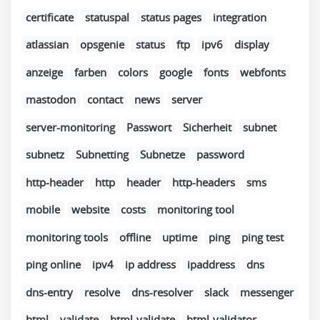
certificate
statuspal
status pages
integration
atlassian
opsgenie
status
ftp
ipv6
display
anzeige
farben
colors
google
fonts
webfonts
mastodon
contact
news
server
server-monitoring
Passwort
Sicherheit
subnet
subnetz
Subnetting
Subnetze
password
http-header
http
header
http-headers
sms
mobile
website
costs
monitoring tool
monitoring tools
offline
uptime
ping
ping test
ping online
ipv4
ip address
ipaddress
dns
dns-entry
resolve
dns-resolver
slack
messenger
html
validate
html-validate
html-validator