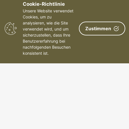
Cookie-Richtlinie
Glossar
Unsere Website verwendet
Content Monitoring
Cookies, um zu
analysieren, wie die Site
Websitecheck
Zustimmen
verwendet wird, und um
sicherzustellen, dass Ihre
Webseite überwachen
Benutzererfahrung bei
Website monitoring
nachfolgenden Besuchen
konsistent ist.
©2026 Livewatch - Alle Rechte vorbehalten
Payments We Accept