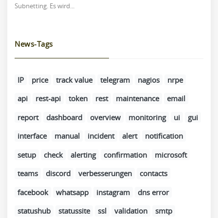
Subnetting. Es wird...
News-Tags
IP
price
track value
telegram
nagios
nrpe
api
rest-api
token
rest
maintenance
email
report
dashboard
overview
monitoring
ui
gui
interface
manual
incident
alert
notification
setup
check
alerting
confirmation
microsoft
teams
discord
verbesserungen
contacts
facebook
whatsapp
instagram
dns error
statushub
statussite
ssl
validation
smtp