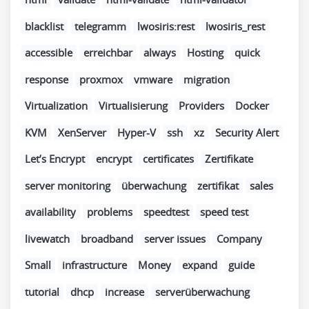
blacklist
telegramm
lwosiris:rest
lwosiris_rest
accessible
erreichbar
always
Hosting
quick
response
proxmox
vmware
migration
Virtualization
Virtualisierung
Providers
Docker
KVM
XenServer
Hyper-V
ssh
xz
Security Alert
Let’s Encrypt
encrypt
certificates
Zertifikate
server monitoring
überwachung
zertifikat
sales
availability
problems
speedtest
speed test
livewatch
broadband
server issues
Company
Small
infrastructure
Money
expand
guide
tutorial
dhcp
increase
serverüberwachung