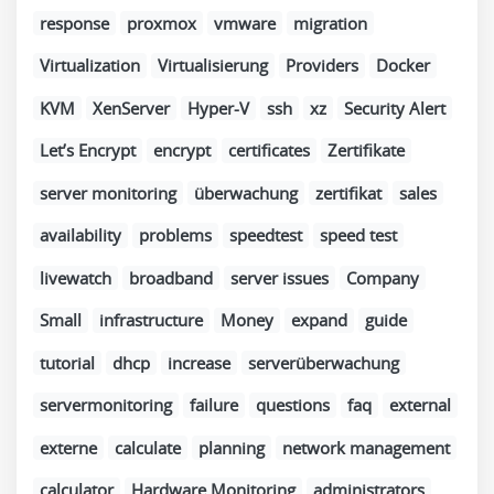
response
proxmox
vmware
migration
Virtualization
Virtualisierung
Providers
Docker
KVM
XenServer
Hyper-V
ssh
xz
Security Alert
Let’s Encrypt
encrypt
certificates
Zertifikate
server monitoring
überwachung
zertifikat
sales
availability
problems
speedtest
speed test
livewatch
broadband
server issues
Company
Small
infrastructure
Money
expand
guide
tutorial
dhcp
increase
serverüberwachung
servermonitoring
failure
questions
faq
external
externe
calculate
planning
network management
calculator
Hardware Monitoring
administrators