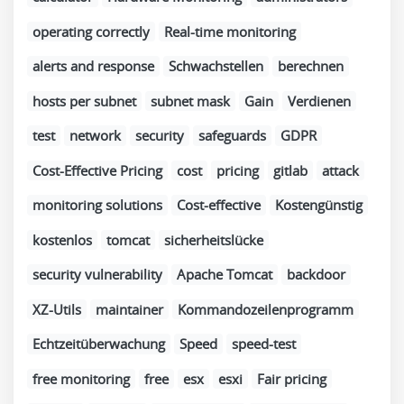
operating correctly
Real-time monitoring
alerts and response
Schwachstellen
berechnen
hosts per subnet
subnet mask
Gain
Verdienen
test
network
security
safeguards
GDPR
Cost-Effective Pricing
cost
pricing
gitlab
attack
monitoring solutions
Cost-effective
Kostengünstig
kostenlos
tomcat
sicherheitslücke
security vulnerability
Apache Tomcat
backdoor
XZ-Utils
maintainer
Kommandozeilenprogramm
Echtzeitüberwachung
Speed
speed-test
free monitoring
free
esx
esxi
Fair pricing