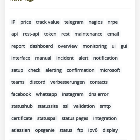
IP
price
track value
telegram
nagios
nrpe
api
rest-api
token
rest
maintenance
email
report
dashboard
overview
monitoring
ui
gui
interface
manual
incident
alert
notification
setup
check
alerting
confirmation
microsoft
teams
discord
verbesserungen
contacts
facebook
whatsapp
instagram
dns error
statushub
statussite
ssl
validation
smtp
certificate
statuspal
status pages
integration
atlassian
opsgenie
status
ftp
ipv6
display