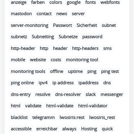
anzeige
farben
colors
google
fonts
webfonts
mastodon
contact
news
server
server-monitoring
Passwort
Sicherheit
subnet
subnetz
Subnetting
Subnetze
password
http-header
http
header
http-headers
sms
mobile
website
costs
monitoring tool
monitoring tools
offline
uptime
ping
ping test
ping online
ipv4
ip address
ipaddress
dns
dns-entry
resolve
dns-resolver
slack
messenger
html
validate
html-validate
html-validator
blacklist
telegramm
lwosiris:rest
lwosiris_rest
accessible
erreichbar
always
Hosting
quick