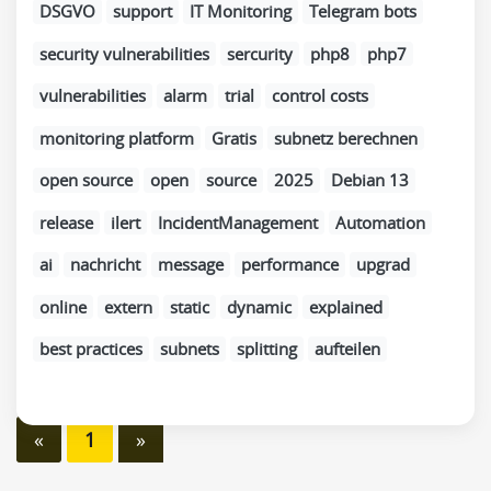
DSGVO
support
IT Monitoring
Telegram bots
security vulnerabilities
sercurity
php8
php7
vulnerabilities
alarm
trial
control costs
monitoring platform
Gratis
subnetz berechnen
open source
open
source
2025
Debian 13
release
ilert
IncidentManagement
Automation
ai
nachricht
message
performance
upgrad
online
extern
static
dynamic
explained
best practices
subnets
splitting
aufteilen
«
1
»