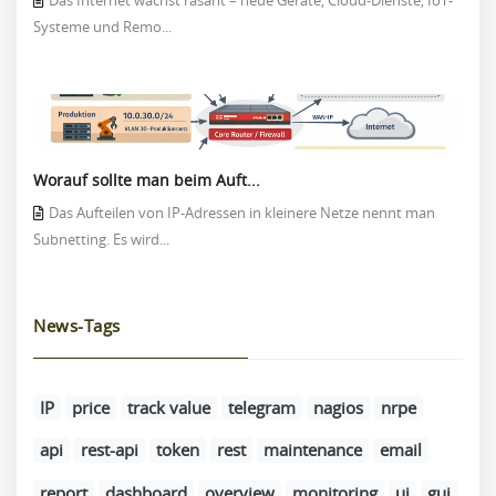
Das Internet wächst rasant – neue Geräte, Cloud-Dienste, IoT-
Systeme und Remo...
Worauf sollte man beim Auft...
Das Aufteilen von IP-Adressen in kleinere Netze nennt man
Subnetting. Es wird...
News-Tags
IP
price
track value
telegram
nagios
nrpe
api
rest-api
token
rest
maintenance
email
report
dashboard
overview
monitoring
ui
gui