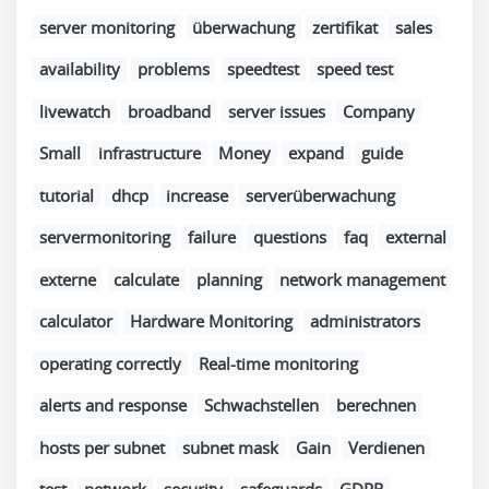
server monitoring
überwachung
zertifikat
sales
availability
problems
speedtest
speed test
livewatch
broadband
server issues
Company
Small
infrastructure
Money
expand
guide
tutorial
dhcp
increase
serverüberwachung
servermonitoring
failure
questions
faq
external
externe
calculate
planning
network management
calculator
Hardware Monitoring
administrators
operating correctly
Real-time monitoring
alerts and response
Schwachstellen
berechnen
hosts per subnet
subnet mask
Gain
Verdienen