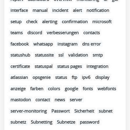
interface
manual
incident
alert
notification
setup
check
alerting
confirmation
microsoft
teams
discord
verbesserungen
contacts
facebook
whatsapp
instagram
dns error
statushub
statussite
ssl
validation
smtp
certificate
statuspal
status pages
integration
atlassian
opsgenie
status
ftp
ipv6
display
anzeige
farben
colors
google
fonts
webfonts
mastodon
contact
news
server
server-monitoring
Passwort
Sicherheit
subnet
subnetz
Subnetting
Subnetze
password