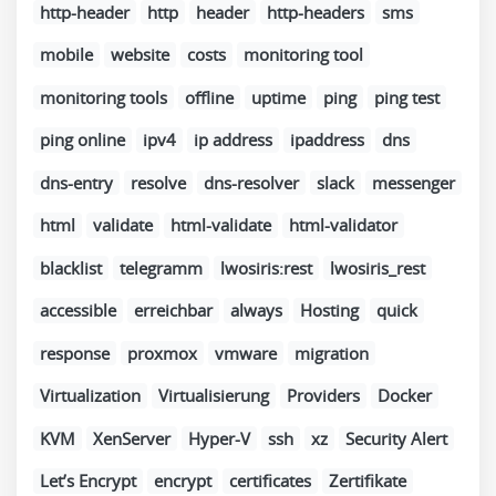
http-header
http
header
http-headers
sms
mobile
website
costs
monitoring tool
monitoring tools
offline
uptime
ping
ping test
ping online
ipv4
ip address
ipaddress
dns
dns-entry
resolve
dns-resolver
slack
messenger
html
validate
html-validate
html-validator
blacklist
telegramm
lwosiris:rest
lwosiris_rest
accessible
erreichbar
always
Hosting
quick
response
proxmox
vmware
migration
Virtualization
Virtualisierung
Providers
Docker
KVM
XenServer
Hyper-V
ssh
xz
Security Alert
Let’s Encrypt
encrypt
certificates
Zertifikate