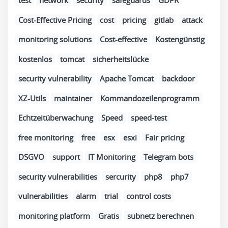
test
network
security
safeguards
GDPR
Cost-Effective Pricing
cost
pricing
gitlab
attack
monitoring solutions
Cost-effective
Kostengünstig
kostenlos
tomcat
sicherheitslücke
security vulnerability
Apache Tomcat
backdoor
XZ-Utils
maintainer
Kommandozeilenprogramm
Echtzeitüberwachung
Speed
speed-test
free monitoring
free
esx
esxi
Fair pricing
DSGVO
support
IT Monitoring
Telegram bots
security vulnerabilities
sercurity
php8
php7
vulnerabilities
alarm
trial
control costs
monitoring platform
Gratis
subnetz berechnen