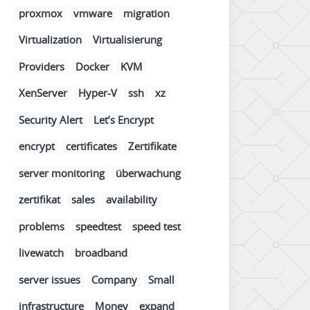
proxmox
vmware
migration
Virtualization
Virtualisierung
Providers
Docker
KVM
XenServer
Hyper-V
ssh
xz
Security Alert
Let’s Encrypt
encrypt
certificates
Zertifikate
server monitoring
überwachung
zertifikat
sales
availability
problems
speedtest
speed test
livewatch
broadband
server issues
Company
Small
infrastructure
Money
expand