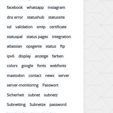
facebook
whatsapp
instagram
dns error
statushub
statussite
ssl
validation
smtp
certificate
statuspal
status pages
integration
atlassian
opsgenie
status
ftp
ipv6
display
anzeige
farben
colors
google
fonts
webfonts
mastodon
contact
news
server
server-monitoring
Passwort
Sicherheit
subnet
subnetz
Subnetting
Subnetze
password