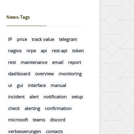
News-Tags
IP
price
track value
telegram
nagios
nrpe
api
rest-api
token
rest
maintenance
email
report
dashboard
overview
monitoring
ui
gui
interface
manual
incident
alert
notification
setup
check
alerting
confirmation
microsoft
teams
discord
verbesserungen
contacts