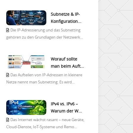
Subnetze & IP-
Konfiguration...
Die IP-Adressierung und das Subnetting
gehören zu den Grundlagen der Netzwerk...
Worauf sollte
man beim Auft...
Das Aufteilen von IP-Adressen in kleinere
Netze nennt man Subnetting. Es wird...
IPv4 vs. IPv6 –
Warum der W...
Das Internet wächst rasant – neue Geräte,
Cloud-Dienste, IoT-Systeme und Remo...