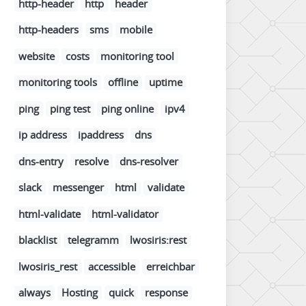
http-header
http
header
http-headers
sms
mobile
website
costs
monitoring tool
monitoring tools
offline
uptime
ping
ping test
ping online
ipv4
ip address
ipaddress
dns
dns-entry
resolve
dns-resolver
slack
messenger
html
validate
html-validate
html-validator
blacklist
telegramm
lwosiris:rest
lwosiris_rest
accessible
erreichbar
always
Hosting
quick
response