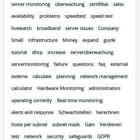
server monitoring
überwachung
zertifikat
sales
availability
problems
speedtest
speed test
livewatch
broadband
server issues
Company
Small
infrastructure
Money
expand
guide
tutorial
dhcp
increase
serverüberwachung
servermonitoring
failure
questions
faq
external
externe
calculate
planning
network management
calculator
Hardware Monitoring
administrators
operating correctly
Real-time monitoring
alerts and response
Schwachstellen
berechnen
hosts per subnet
subnet mask
Gain
Verdienen
test
network
security
safeguards
GDPR