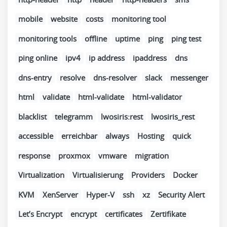
mobile
website
costs
monitoring tool
monitoring tools
offline
uptime
ping
ping test
ping online
ipv4
ip address
ipaddress
dns
dns-entry
resolve
dns-resolver
slack
messenger
html
validate
html-validate
html-validator
blacklist
telegramm
lwosiris:rest
lwosiris_rest
accessible
erreichbar
always
Hosting
quick
response
proxmox
vmware
migration
Virtualization
Virtualisierung
Providers
Docker
KVM
XenServer
Hyper-V
ssh
xz
Security Alert
Let’s Encrypt
encrypt
certificates
Zertifikate