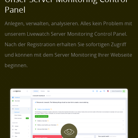
Panel
Anlegen, verwalten, analysieren. Alles kein Problem mit
unserem Livewatch Server Monitoring Control Panel.
Nach der Registration erhalten Sie sofortigen Zugriff
und können mit dem Server Monitoring Ihrer Webseite
beginnen.