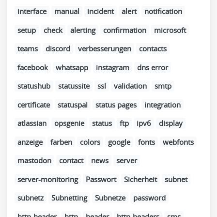
interface
manual
incident
alert
notification
setup
check
alerting
confirmation
microsoft
teams
discord
verbesserungen
contacts
facebook
whatsapp
instagram
dns error
statushub
statussite
ssl
validation
smtp
certificate
statuspal
status pages
integration
atlassian
opsgenie
status
ftp
ipv6
display
anzeige
farben
colors
google
fonts
webfonts
mastodon
contact
news
server
server-monitoring
Passwort
Sicherheit
subnet
subnetz
Subnetting
Subnetze
password
http-header
http
header
http-headers
sms