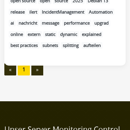
open source
open
source
2025
Debian 13
release
ilert
IncidentManagement
Automation
ai
nachricht
message
performance
upgrad
online
extern
static
dynamic
explained
best practices
subnets
splitting
aufteilen
«
1
»
Unser Server Monitoring Control