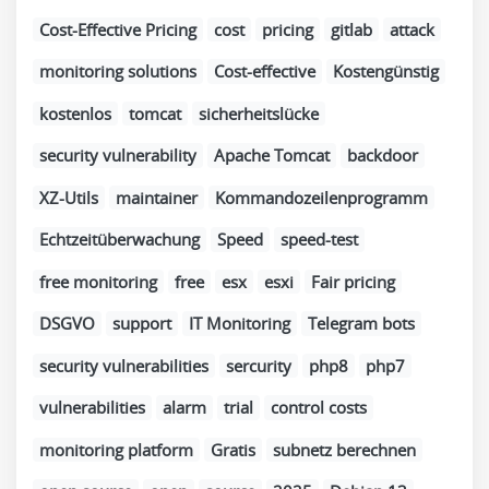
Cost-Effective Pricing
cost
pricing
gitlab
attack
monitoring solutions
Cost-effective
Kostengünstig
kostenlos
tomcat
sicherheitslücke
security vulnerability
Apache Tomcat
backdoor
XZ-Utils
maintainer
Kommandozeilenprogramm
Echtzeitüberwachung
Speed
speed-test
free monitoring
free
esx
esxi
Fair pricing
DSGVO
support
IT Monitoring
Telegram bots
security vulnerabilities
sercurity
php8
php7
vulnerabilities
alarm
trial
control costs
monitoring platform
Gratis
subnetz berechnen