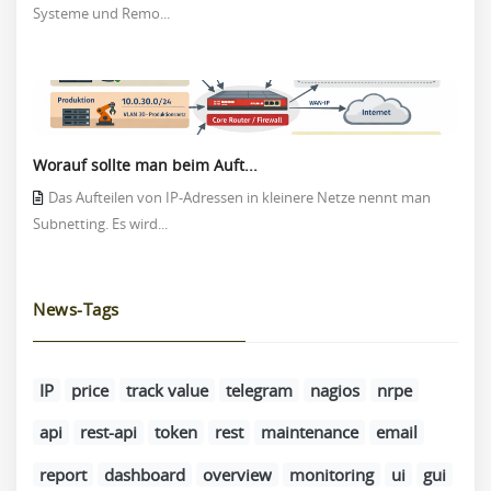
Systeme und Remo...
Worauf sollte man beim Auft...
Das Aufteilen von IP-Adressen in kleinere Netze nennt man
Subnetting. Es wird...
News-Tags
IP
price
track value
telegram
nagios
nrpe
api
rest-api
token
rest
maintenance
email
report
dashboard
overview
monitoring
ui
gui