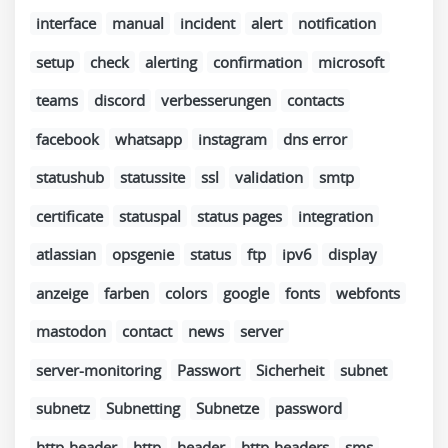
interface
manual
incident
alert
notification
setup
check
alerting
confirmation
microsoft
teams
discord
verbesserungen
contacts
facebook
whatsapp
instagram
dns error
statushub
statussite
ssl
validation
smtp
certificate
statuspal
status pages
integration
atlassian
opsgenie
status
ftp
ipv6
display
anzeige
farben
colors
google
fonts
webfonts
mastodon
contact
news
server
server-monitoring
Passwort
Sicherheit
subnet
subnetz
Subnetting
Subnetze
password
http-header
http
header
http-headers
sms