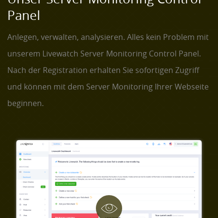
Panel
Anlegen, verwalten, analysieren. Alles kein Problem mit
unserem Livewatch Server Monitoring Control Panel.
Nach der Registration erhalten Sie sofortigen Zugriff
und können mit dem Server Monitoring Ihrer Webseite
beginnen.