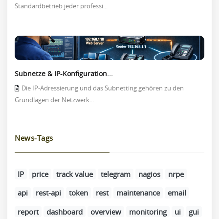
Standardbetrieb jeder professi...
Subnetze & IP-Konfiguration...
Die IP-Adressierung und das Subnetting gehören zu den
Grundlagen der Netzwerk...
News-Tags
IP
price
track value
telegram
nagios
nrpe
api
rest-api
token
rest
maintenance
email
report
dashboard
overview
monitoring
ui
gui