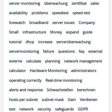
server monitoring
überwachung
zertifikat
sales
availability
problems
speedtest
speed test
livewatch
broadband
server issues
Company
Small
infrastructure
Money
expand
guide
tutorial
dhcp
increase
serverüberwachung
servermonitoring
failure
questions
faq
external
externe
calculate
planning
network management
calculator
Hardware Monitoring
administrators
operating correctly
Real-time monitoring
alerts and response
Schwachstellen
berechnen
hosts per subnet
subnet mask
Gain
Verdienen
test
network
security
safeguards
GDPR