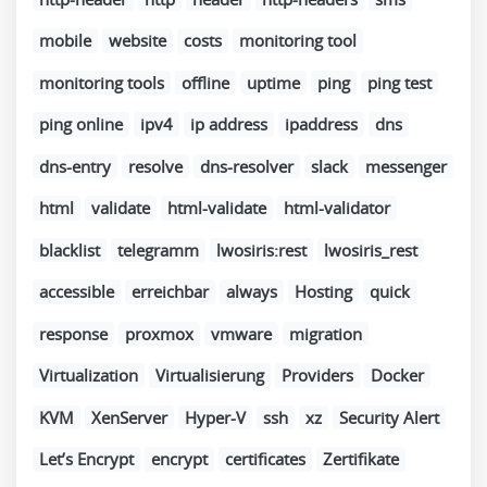
mobile
website
costs
monitoring tool
monitoring tools
offline
uptime
ping
ping test
ping online
ipv4
ip address
ipaddress
dns
dns-entry
resolve
dns-resolver
slack
messenger
html
validate
html-validate
html-validator
blacklist
telegramm
lwosiris:rest
lwosiris_rest
accessible
erreichbar
always
Hosting
quick
response
proxmox
vmware
migration
Virtualization
Virtualisierung
Providers
Docker
KVM
XenServer
Hyper-V
ssh
xz
Security Alert
Let’s Encrypt
encrypt
certificates
Zertifikate