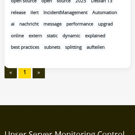
open source
open
source
2025
Debian 13
release
ilert
IncidentManagement
Automation
ai
nachricht
message
performance
upgrad
online
extern
static
dynamic
explained
best practices
subnets
splitting
aufteilen
«
1
»
Unser Server Monitoring Control