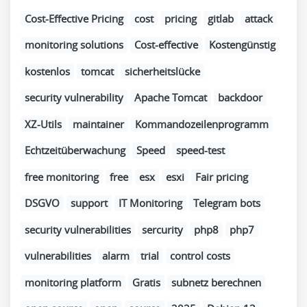
Cost-Effective Pricing
cost
pricing
gitlab
attack
monitoring solutions
Cost-effective
Kostengünstig
kostenlos
tomcat
sicherheitslücke
security vulnerability
Apache Tomcat
backdoor
XZ-Utils
maintainer
Kommandozeilenprogramm
Echtzeitüberwachung
Speed
speed-test
free monitoring
free
esx
esxi
Fair pricing
DSGVO
support
IT Monitoring
Telegram bots
security vulnerabilities
sercurity
php8
php7
vulnerabilities
alarm
trial
control costs
monitoring platform
Gratis
subnetz berechnen