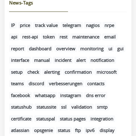
News-Tags
IP
price
track value
telegram
nagios
nrpe
api
rest-api
token
rest
maintenance
email
report
dashboard
overview
monitoring
ui
gui
interface
manual
incident
alert
notification
setup
check
alerting
confirmation
microsoft
teams
discord
verbesserungen
contacts
facebook
whatsapp
instagram
dns error
statushub
statussite
ssl
validation
smtp
certificate
statuspal
status pages
integration
atlassian
opsgenie
status
ftp
ipv6
display