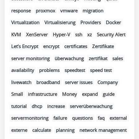
response
proxmox
vmware
migration
Virtualization
Virtualisierung
Providers
Docker
KVM
XenServer
Hyper-V
ssh
xz
Security Alert
Let’s Encrypt
encrypt
certificates
Zertifikate
server monitoring
überwachung
zertifikat
sales
availability
problems
speedtest
speed test
livewatch
broadband
server issues
Company
Small
infrastructure
Money
expand
guide
tutorial
dhcp
increase
serverüberwachung
servermonitoring
failure
questions
faq
external
externe
calculate
planning
network management