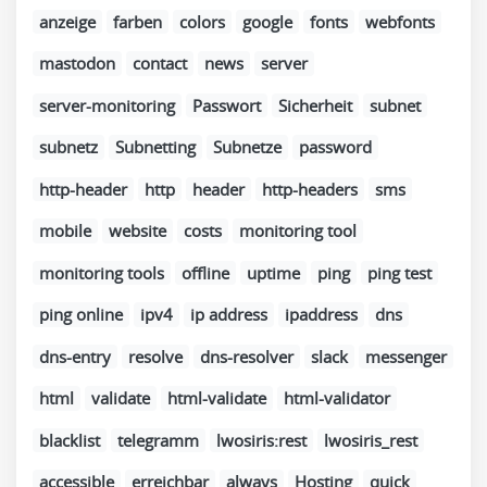
anzeige
farben
colors
google
fonts
webfonts
mastodon
contact
news
server
server-monitoring
Passwort
Sicherheit
subnet
subnetz
Subnetting
Subnetze
password
http-header
http
header
http-headers
sms
mobile
website
costs
monitoring tool
monitoring tools
offline
uptime
ping
ping test
ping online
ipv4
ip address
ipaddress
dns
dns-entry
resolve
dns-resolver
slack
messenger
html
validate
html-validate
html-validator
blacklist
telegramm
lwosiris:rest
lwosiris_rest
accessible
erreichbar
always
Hosting
quick