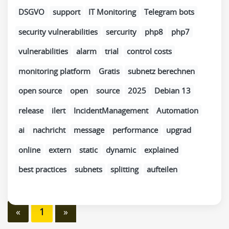
DSGVO
support
IT Monitoring
Telegram bots
security vulnerabilities
sercurity
php8
php7
vulnerabilities
alarm
trial
control costs
monitoring platform
Gratis
subnetz berechnen
open source
open
source
2025
Debian 13
release
ilert
IncidentManagement
Automation
ai
nachricht
message
performance
upgrad
online
extern
static
dynamic
explained
best practices
subnets
splitting
aufteilen
«
1
»