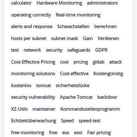
calculator
Hardware Monitoring
administrators
operating correctly
Real-time monitoring
alerts and response
Schwachstellen
berechnen
hosts per subnet
subnet mask
Gain
Verdienen
test
network
security
safeguards
GDPR
Cost-Effective Pricing
cost
pricing
gitlab
attack
monitoring solutions
Cost-effective
Kostengünstig
kostenlos
tomcat
sicherheitslücke
security vulnerability
Apache Tomcat
backdoor
XZ-Utils
maintainer
Kommandozeilenprogramm
Echtzeitüberwachung
Speed
speed-test
free monitoring
free
esx
esxi
Fair pricing