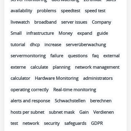
availability
problems
speedtest
speed test
livewatch
broadband
server issues
Company
Small
infrastructure
Money
expand
guide
tutorial
dhcp
increase
serverüberwachung
servermonitoring
failure
questions
faq
external
externe
calculate
planning
network management
calculator
Hardware Monitoring
administrators
operating correctly
Real-time monitoring
alerts and response
Schwachstellen
berechnen
hosts per subnet
subnet mask
Gain
Verdienen
test
network
security
safeguards
GDPR