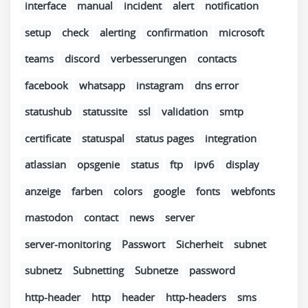
interface
manual
incident
alert
notification
setup
check
alerting
confirmation
microsoft
teams
discord
verbesserungen
contacts
facebook
whatsapp
instagram
dns error
statushub
statussite
ssl
validation
smtp
certificate
statuspal
status pages
integration
atlassian
opsgenie
status
ftp
ipv6
display
anzeige
farben
colors
google
fonts
webfonts
mastodon
contact
news
server
server-monitoring
Passwort
Sicherheit
subnet
subnetz
Subnetting
Subnetze
password
http-header
http
header
http-headers
sms