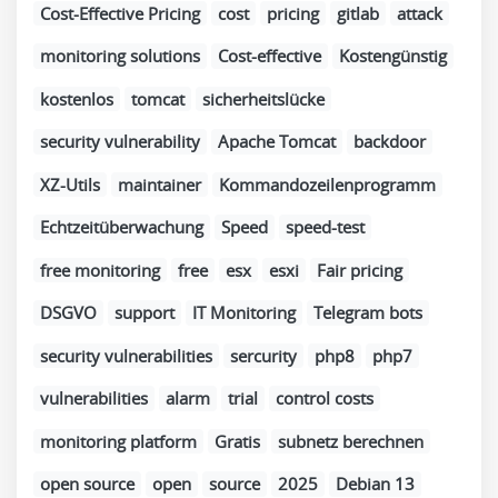
Cost-Effective Pricing
cost
pricing
gitlab
attack
monitoring solutions
Cost-effective
Kostengünstig
kostenlos
tomcat
sicherheitslücke
security vulnerability
Apache Tomcat
backdoor
XZ-Utils
maintainer
Kommandozeilenprogramm
Echtzeitüberwachung
Speed
speed-test
free monitoring
free
esx
esxi
Fair pricing
DSGVO
support
IT Monitoring
Telegram bots
security vulnerabilities
sercurity
php8
php7
vulnerabilities
alarm
trial
control costs
monitoring platform
Gratis
subnetz berechnen
open source
open
source
2025
Debian 13