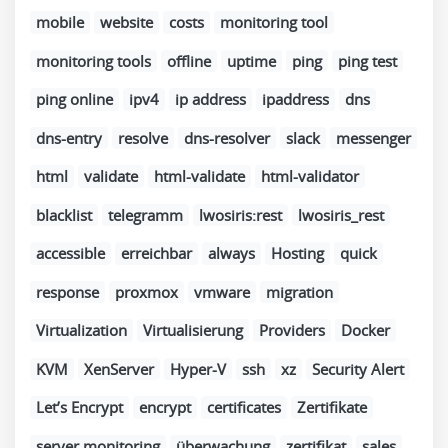
mobile
website
costs
monitoring tool
monitoring tools
offline
uptime
ping
ping test
ping online
ipv4
ip address
ipaddress
dns
dns-entry
resolve
dns-resolver
slack
messenger
html
validate
html-validate
html-validator
blacklist
telegramm
lwosiris:rest
lwosiris_rest
accessible
erreichbar
always
Hosting
quick
response
proxmox
vmware
migration
Virtualization
Virtualisierung
Providers
Docker
KVM
XenServer
Hyper-V
ssh
xz
Security Alert
Let’s Encrypt
encrypt
certificates
Zertifikate
server monitoring
überwachung
zertifikat
sales