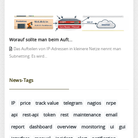
Worauf sollte man beim Auft...
Das Aufteilen von IP-Adressen in kleinere Netze nennt man
Subnetting. Es wird...
News-Tags
IP
price
track value
telegram
nagios
nrpe
api
rest-api
token
rest
maintenance
email
report
dashboard
overview
monitoring
ui
gui