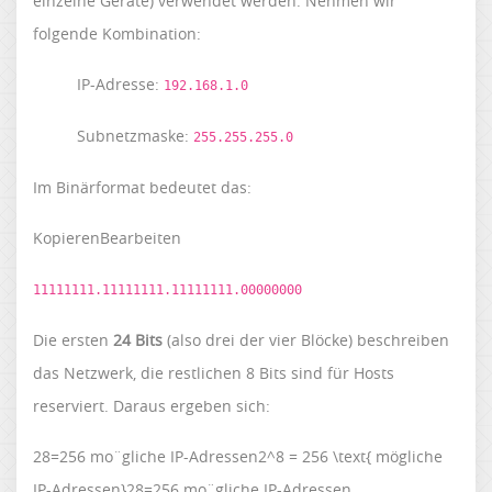
einzelne Geräte) verwendet werden. Nehmen wir
folgende Kombination:
IP-Adresse:
192.168.1.0
Subnetzmaske:
255.255.255.0
Im Binärformat bedeutet das:
KopierenBearbeiten
11111111.11111111.11111111.00000000
Die ersten
24 Bits
(also drei der vier Blöcke) beschreiben
das Netzwerk, die restlichen 8 Bits sind für Hosts
reserviert. Daraus ergeben sich:
28=256 mo¨gliche IP-Adressen2^8 = 256 \text{ mögliche
IP-Adressen}28=256 mo¨gliche IP-Adressen