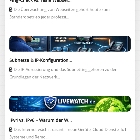
Ping-Check vs. reale Websei...
Die Überwachung von Webseiten gehört heute zum
Standardbetrieb jeder professi...
Subnetze & IP-Konfiguration...
Die IP-Adressierung und das Subnetting gehören zu den
Grundlagen der Netzwerk...
IPv4 vs. IPv6 – Warum der W...
Das Internet wächst rasant – neue Geräte, Cloud-Dienste, IoT-
Systeme und Remo...