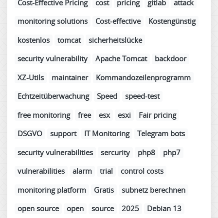
Cost-Effective Pricing
cost
pricing
gitlab
attack
monitoring solutions
Cost-effective
Kostengünstig
kostenlos
tomcat
sicherheitslücke
security vulnerability
Apache Tomcat
backdoor
XZ-Utils
maintainer
Kommandozeilenprogramm
Echtzeitüberwachung
Speed
speed-test
free monitoring
free
esx
esxi
Fair pricing
DSGVO
support
IT Monitoring
Telegram bots
security vulnerabilities
sercurity
php8
php7
vulnerabilities
alarm
trial
control costs
monitoring platform
Gratis
subnetz berechnen
open source
open
source
2025
Debian 13