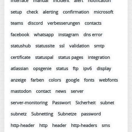
interface
manual
incident
alert
notification
setup
check
alerting
confirmation
microsoft
teams
discord
verbesserungen
contacts
facebook
whatsapp
instagram
dns error
statushub
statussite
ssl
validation
smtp
certificate
statuspal
status pages
integration
atlassian
opsgenie
status
ftp
ipv6
display
anzeige
farben
colors
google
fonts
webfonts
mastodon
contact
news
server
server-monitoring
Passwort
Sicherheit
subnet
subnetz
Subnetting
Subnetze
password
http-header
http
header
http-headers
sms