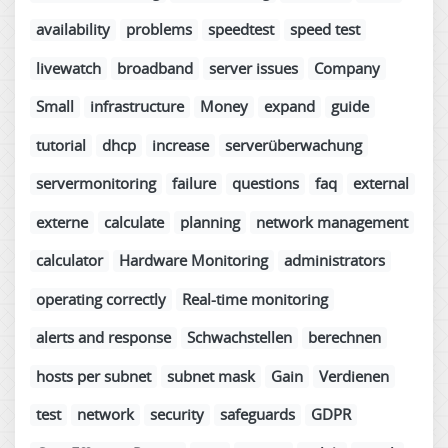
availability
problems
speedtest
speed test
livewatch
broadband
server issues
Company
Small
infrastructure
Money
expand
guide
tutorial
dhcp
increase
serverüberwachung
servermonitoring
failure
questions
faq
external
externe
calculate
planning
network management
calculator
Hardware Monitoring
administrators
operating correctly
Real-time monitoring
alerts and response
Schwachstellen
berechnen
hosts per subnet
subnet mask
Gain
Verdienen
test
network
security
safeguards
GDPR