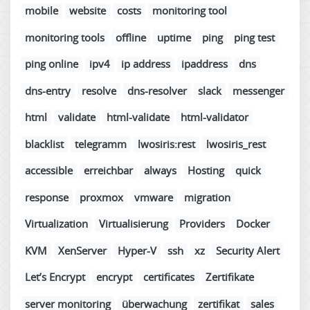
mobile
website
costs
monitoring tool
monitoring tools
offline
uptime
ping
ping test
ping online
ipv4
ip address
ipaddress
dns
dns-entry
resolve
dns-resolver
slack
messenger
html
validate
html-validate
html-validator
blacklist
telegramm
lwosiris:rest
lwosiris_rest
accessible
erreichbar
always
Hosting
quick
response
proxmox
vmware
migration
Virtualization
Virtualisierung
Providers
Docker
KVM
XenServer
Hyper-V
ssh
xz
Security Alert
Let’s Encrypt
encrypt
certificates
Zertifikate
server monitoring
überwachung
zertifikat
sales