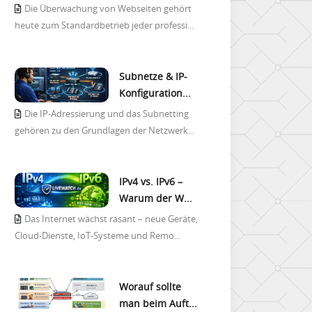
Die Überwachung von Webseiten gehört
heute zum Standardbetrieb jeder professi...
Subnetze & IP-
Konfiguration...
Die IP-Adressierung und das Subnetting
gehören zu den Grundlagen der Netzwerk...
IPv4 vs. IPv6 –
Warum der W...
Das Internet wächst rasant – neue Geräte,
Cloud-Dienste, IoT-Systeme und Remo...
Worauf sollte
man beim Auft...