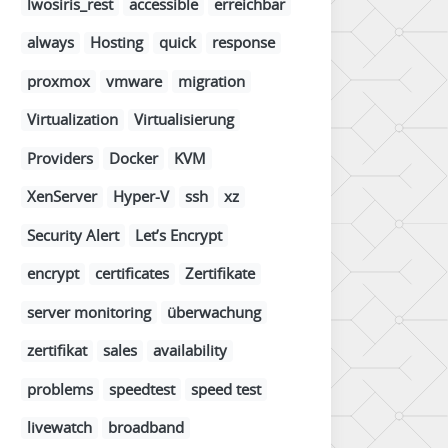
lwosiris_rest
accessible
erreichbar
always
Hosting
quick
response
proxmox
vmware
migration
Virtualization
Virtualisierung
Providers
Docker
KVM
XenServer
Hyper-V
ssh
xz
Security Alert
Let’s Encrypt
encrypt
certificates
Zertifikate
server monitoring
überwachung
zertifikat
sales
availability
problems
speedtest
speed test
livewatch
broadband