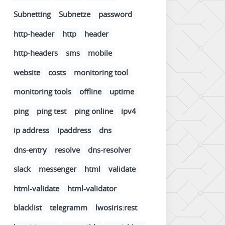
Subnetting
Subnetze
password
http-header
http
header
http-headers
sms
mobile
website
costs
monitoring tool
monitoring tools
offline
uptime
ping
ping test
ping online
ipv4
ip address
ipaddress
dns
dns-entry
resolve
dns-resolver
slack
messenger
html
validate
html-validate
html-validator
blacklist
telegramm
lwosiris:rest