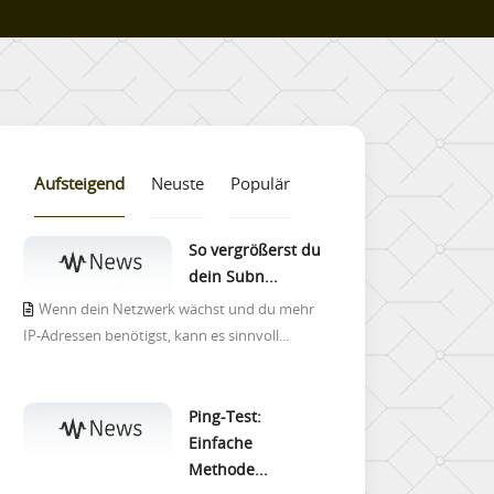
Aufsteigend
Neuste
Populär
So vergrößerst du
dein Subn...
Wenn dein Netzwerk wächst und du mehr
IP-Adressen benötigst, kann es sinnvoll...
Ping-Test:
Einfache
Methode...