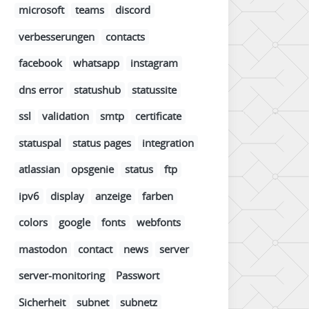
microsoft
teams
discord
verbesserungen
contacts
facebook
whatsapp
instagram
dns error
statushub
statussite
ssl
validation
smtp
certificate
statuspal
status pages
integration
atlassian
opsgenie
status
ftp
ipv6
display
anzeige
farben
colors
google
fonts
webfonts
mastodon
contact
news
server
server-monitoring
Passwort
Sicherheit
subnet
subnetz