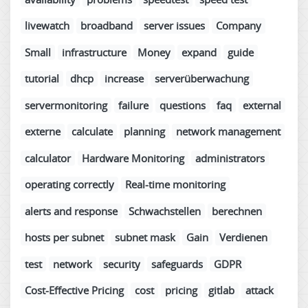
livewatch
broadband
server issues
Company
Small
infrastructure
Money
expand
guide
tutorial
dhcp
increase
serverüberwachung
servermonitoring
failure
questions
faq
external
externe
calculate
planning
network management
calculator
Hardware Monitoring
administrators
operating correctly
Real-time monitoring
alerts and response
Schwachstellen
berechnen
hosts per subnet
subnet mask
Gain
Verdienen
test
network
security
safeguards
GDPR
Cost-Effective Pricing
cost
pricing
gitlab
attack