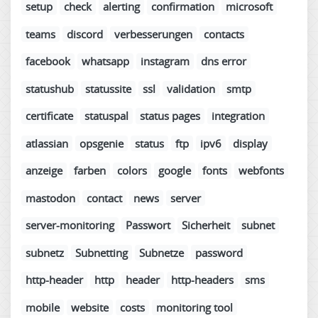
setup
check
alerting
confirmation
microsoft
teams
discord
verbesserungen
contacts
facebook
whatsapp
instagram
dns error
statushub
statussite
ssl
validation
smtp
certificate
statuspal
status pages
integration
atlassian
opsgenie
status
ftp
ipv6
display
anzeige
farben
colors
google
fonts
webfonts
mastodon
contact
news
server
server-monitoring
Passwort
Sicherheit
subnet
subnetz
Subnetting
Subnetze
password
http-header
http
header
http-headers
sms
mobile
website
costs
monitoring tool