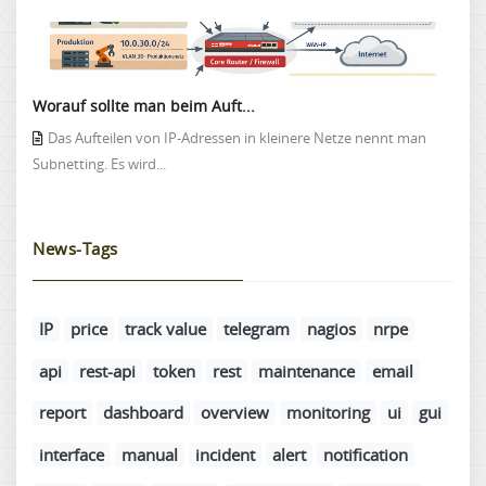
Worauf sollte man beim Auft...
Das Aufteilen von IP-Adressen in kleinere Netze nennt man
Subnetting. Es wird...
News-Tags
IP
price
track value
telegram
nagios
nrpe
api
rest-api
token
rest
maintenance
email
report
dashboard
overview
monitoring
ui
gui
interface
manual
incident
alert
notification