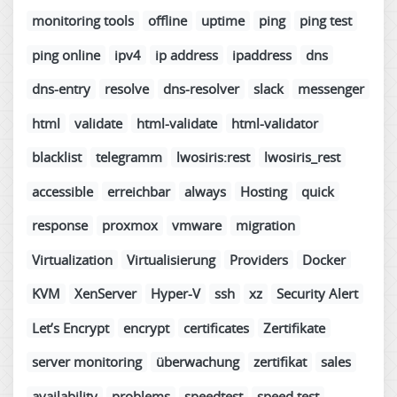
monitoring tools
offline
uptime
ping
ping test
ping online
ipv4
ip address
ipaddress
dns
dns-entry
resolve
dns-resolver
slack
messenger
html
validate
html-validate
html-validator
blacklist
telegramm
lwosiris:rest
lwosiris_rest
accessible
erreichbar
always
Hosting
quick
response
proxmox
vmware
migration
Virtualization
Virtualisierung
Providers
Docker
KVM
XenServer
Hyper-V
ssh
xz
Security Alert
Let’s Encrypt
encrypt
certificates
Zertifikate
server monitoring
überwachung
zertifikat
sales
availability
problems
speedtest
speed test