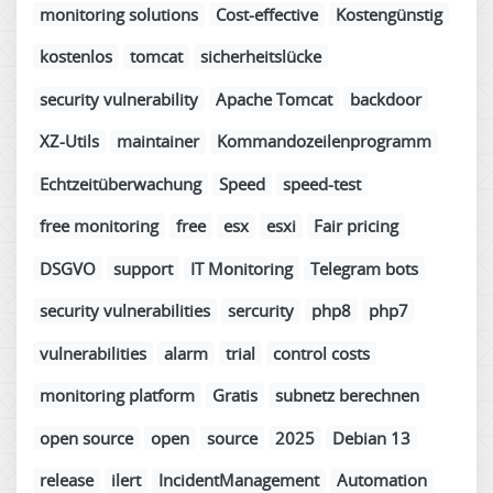
monitoring solutions
Cost-effective
Kostengünstig
kostenlos
tomcat
sicherheitslücke
security vulnerability
Apache Tomcat
backdoor
XZ-Utils
maintainer
Kommandozeilenprogramm
Echtzeitüberwachung
Speed
speed-test
free monitoring
free
esx
esxi
Fair pricing
DSGVO
support
IT Monitoring
Telegram bots
security vulnerabilities
sercurity
php8
php7
vulnerabilities
alarm
trial
control costs
monitoring platform
Gratis
subnetz berechnen
open source
open
source
2025
Debian 13
release
ilert
IncidentManagement
Automation