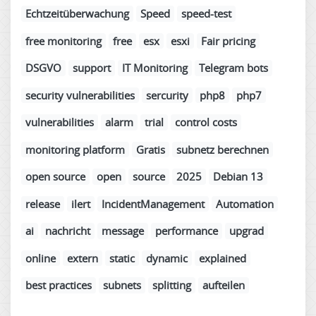
Echtzeitüberwachung
Speed
speed-test
free monitoring
free
esx
esxi
Fair pricing
DSGVO
support
IT Monitoring
Telegram bots
security vulnerabilities
sercurity
php8
php7
vulnerabilities
alarm
trial
control costs
monitoring platform
Gratis
subnetz berechnen
open source
open
source
2025
Debian 13
release
ilert
IncidentManagement
Automation
ai
nachricht
message
performance
upgrad
online
extern
static
dynamic
explained
best practices
subnets
splitting
aufteilen