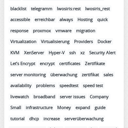
blacklist
telegramm
lwosiris:rest
lwosiris_rest
accessible
erreichbar
always
Hosting
quick
response
proxmox
vmware
migration
Virtualization
Virtualisierung
Providers
Docker
KVM
XenServer
Hyper-V
ssh
xz
Security Alert
Let’s Encrypt
encrypt
certificates
Zertifikate
server monitoring
überwachung
zertifikat
sales
availability
problems
speedtest
speed test
livewatch
broadband
server issues
Company
Small
infrastructure
Money
expand
guide
tutorial
dhcp
increase
serverüberwachung