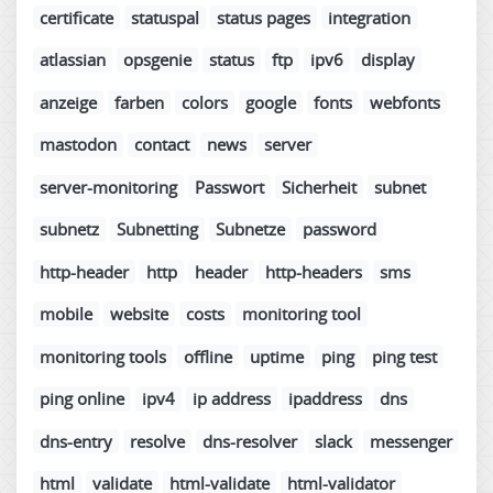
certificate
statuspal
status pages
integration
atlassian
opsgenie
status
ftp
ipv6
display
anzeige
farben
colors
google
fonts
webfonts
mastodon
contact
news
server
server-monitoring
Passwort
Sicherheit
subnet
subnetz
Subnetting
Subnetze
password
http-header
http
header
http-headers
sms
mobile
website
costs
monitoring tool
monitoring tools
offline
uptime
ping
ping test
ping online
ipv4
ip address
ipaddress
dns
dns-entry
resolve
dns-resolver
slack
messenger
html
validate
html-validate
html-validator