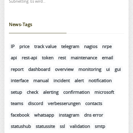
Subnetting. Es wird...
News-Tags
IP
price
track value
telegram
nagios
nrpe
api
rest-api
token
rest
maintenance
email
report
dashboard
overview
monitoring
ui
gui
interface
manual
incident
alert
notification
setup
check
alerting
confirmation
microsoft
teams
discord
verbesserungen
contacts
facebook
whatsapp
instagram
dns error
statushub
statussite
ssl
validation
smtp