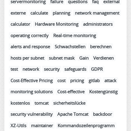
servermonitoring
failure
questions
faq
external
externe
calculate
planning
network management
calculator
Hardware Monitoring
administrators
operating correctly
Real-time monitoring
alerts and response
Schwachstellen
berechnen
hosts per subnet
subnet mask
Gain
Verdienen
test
network
security
safeguards
GDPR
Cost-Effective Pricing
cost
pricing
gitlab
attack
monitoring solutions
Cost-effective
Kostengünstig
kostenlos
tomcat
sicherheitslücke
security vulnerability
Apache Tomcat
backdoor
XZ-Utils
maintainer
Kommandozeilenprogramm