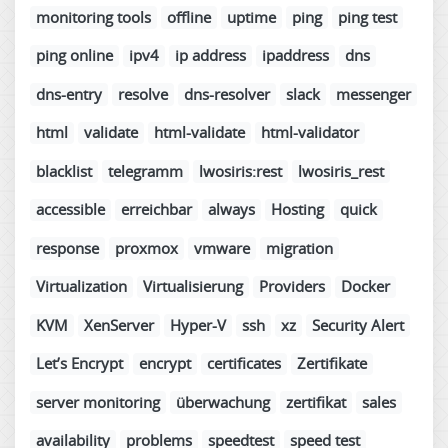
monitoring tools
offline
uptime
ping
ping test
ping online
ipv4
ip address
ipaddress
dns
dns-entry
resolve
dns-resolver
slack
messenger
html
validate
html-validate
html-validator
blacklist
telegramm
lwosiris:rest
lwosiris_rest
accessible
erreichbar
always
Hosting
quick
response
proxmox
vmware
migration
Virtualization
Virtualisierung
Providers
Docker
KVM
XenServer
Hyper-V
ssh
xz
Security Alert
Let’s Encrypt
encrypt
certificates
Zertifikate
server monitoring
überwachung
zertifikat
sales
availability
problems
speedtest
speed test