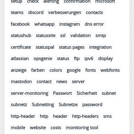
setup
check
alerting
confirmation
microsoft
teams
discord
verbesserungen
contacts
facebook
whatsapp
instagram
dns error
statushub
statussite
ssl
validation
smtp
certificate
statuspal
status pages
integration
atlassian
opsgenie
status
ftp
ipv6
display
anzeige
farben
colors
google
fonts
webfonts
mastodon
contact
news
server
server-monitoring
Passwort
Sicherheit
subnet
subnetz
Subnetting
Subnetze
password
http-header
http
header
http-headers
sms
mobile
website
costs
monitoring tool