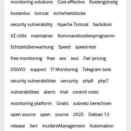
monitoring solutions
Cost-effective
Kostengünstig
kostenlos
tomcat
sicherheitslücke
security vulnerability
Apache Tomcat
backdoor
XZ-Utils
maintainer
Kommandozeilenprogramm
Echtzeitüberwachung
Speed
speed-test
free monitoring
free
esx
esxi
Fair pricing
DSGVO
support
IT Monitoring
Telegram bots
security vulnerabilities
sercurity
php8
php7
vulnerabilities
alarm
trial
control costs
monitoring platform
Gratis
subnetz berechnen
open source
open
source
2025
Debian 13
release
ilert
IncidentManagement
Automation