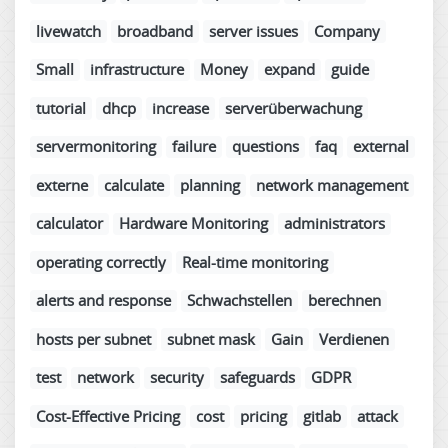
livewatch
broadband
server issues
Company
Small
infrastructure
Money
expand
guide
tutorial
dhcp
increase
serverüberwachung
servermonitoring
failure
questions
faq
external
externe
calculate
planning
network management
calculator
Hardware Monitoring
administrators
operating correctly
Real-time monitoring
alerts and response
Schwachstellen
berechnen
hosts per subnet
subnet mask
Gain
Verdienen
test
network
security
safeguards
GDPR
Cost-Effective Pricing
cost
pricing
gitlab
attack