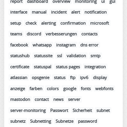
report
dashboard
overview
monitoring
ui
gui
interface
manual
incident
alert
notification
setup
check
alerting
confirmation
microsoft
teams
discord
verbesserungen
contacts
facebook
whatsapp
instagram
dns error
statushub
statussite
ssl
validation
smtp
certificate
statuspal
status pages
integration
atlassian
opsgenie
status
ftp
ipv6
display
anzeige
farben
colors
google
fonts
webfonts
mastodon
contact
news
server
server-monitoring
Passwort
Sicherheit
subnet
subnetz
Subnetting
Subnetze
password