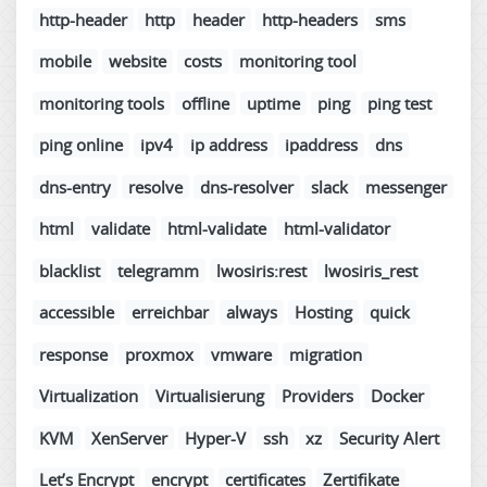
http-header
http
header
http-headers
sms
mobile
website
costs
monitoring tool
monitoring tools
offline
uptime
ping
ping test
ping online
ipv4
ip address
ipaddress
dns
dns-entry
resolve
dns-resolver
slack
messenger
html
validate
html-validate
html-validator
blacklist
telegramm
lwosiris:rest
lwosiris_rest
accessible
erreichbar
always
Hosting
quick
response
proxmox
vmware
migration
Virtualization
Virtualisierung
Providers
Docker
KVM
XenServer
Hyper-V
ssh
xz
Security Alert
Let’s Encrypt
encrypt
certificates
Zertifikate