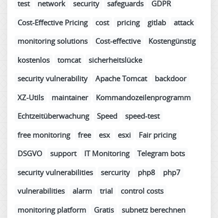
test
network
security
safeguards
GDPR
Cost-Effective Pricing
cost
pricing
gitlab
attack
monitoring solutions
Cost-effective
Kostengünstig
kostenlos
tomcat
sicherheitslücke
security vulnerability
Apache Tomcat
backdoor
XZ-Utils
maintainer
Kommandozeilenprogramm
Echtzeitüberwachung
Speed
speed-test
free monitoring
free
esx
esxi
Fair pricing
DSGVO
support
IT Monitoring
Telegram bots
security vulnerabilities
sercurity
php8
php7
vulnerabilities
alarm
trial
control costs
monitoring platform
Gratis
subnetz berechnen