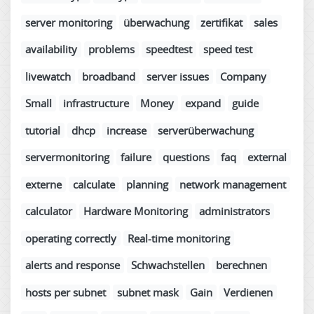
server monitoring
überwachung
zertifikat
sales
availability
problems
speedtest
speed test
livewatch
broadband
server issues
Company
Small
infrastructure
Money
expand
guide
tutorial
dhcp
increase
serverüberwachung
servermonitoring
failure
questions
faq
external
externe
calculate
planning
network management
calculator
Hardware Monitoring
administrators
operating correctly
Real-time monitoring
alerts and response
Schwachstellen
berechnen
hosts per subnet
subnet mask
Gain
Verdienen