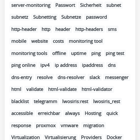
server-monitoring
Passwort
Sicherheit
subnet
subnetz
Subnetting
Subnetze
password
http-header
http
header
http-headers
sms
mobile
website
costs
monitoring tool
monitoring tools
offline
uptime
ping
ping test
ping online
ipv4
ip address
ipaddress
dns
dns-entry
resolve
dns-resolver
slack
messenger
html
validate
html-validate
html-validator
blacklist
telegramm
lwosiris:rest
lwosiris_rest
accessible
erreichbar
always
Hosting
quick
response
proxmox
vmware
migration
Virtualization
Virtualisierung
Providers
Docker