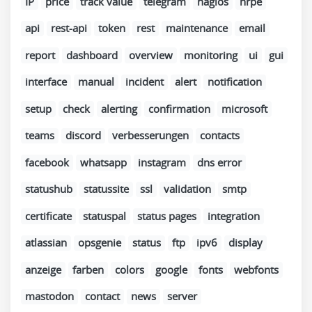
IP
price
track value
telegram
nagios
nrpe
api
rest-api
token
rest
maintenance
email
report
dashboard
overview
monitoring
ui
gui
interface
manual
incident
alert
notification
setup
check
alerting
confirmation
microsoft
teams
discord
verbesserungen
contacts
facebook
whatsapp
instagram
dns error
statushub
statussite
ssl
validation
smtp
certificate
statuspal
status pages
integration
atlassian
opsgenie
status
ftp
ipv6
display
anzeige
farben
colors
google
fonts
webfonts
mastodon
contact
news
server