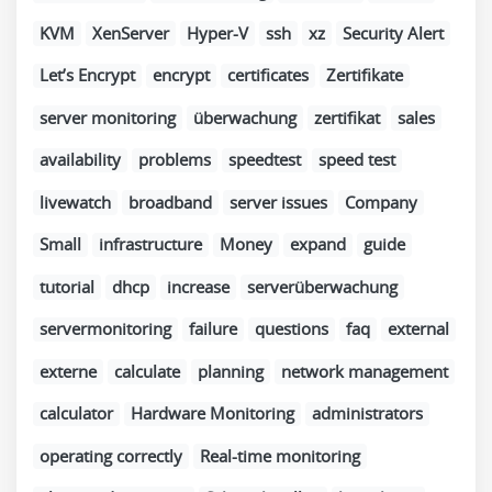
KVM
XenServer
Hyper-V
ssh
xz
Security Alert
Let’s Encrypt
encrypt
certificates
Zertifikate
server monitoring
überwachung
zertifikat
sales
availability
problems
speedtest
speed test
livewatch
broadband
server issues
Company
Small
infrastructure
Money
expand
guide
tutorial
dhcp
increase
serverüberwachung
servermonitoring
failure
questions
faq
external
externe
calculate
planning
network management
calculator
Hardware Monitoring
administrators
operating correctly
Real-time monitoring