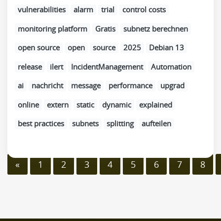
vulnerabilities
alarm
trial
control costs
monitoring platform
Gratis
subnetz berechnen
open source
open
source
2025
Debian 13
release
ilert
IncidentManagement
Automation
ai
nachricht
message
performance
upgrad
online
extern
static
dynamic
explained
best practices
subnets
splitting
aufteilen
«
1
2
3
4
5
6
7
8