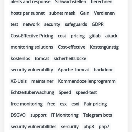
alerts and response
Schwachstellen
berechnen
hosts per subnet
subnet mask
Gain
Verdienen
test
network
security
safeguards
GDPR
Cost-Effective Pricing
cost
pricing
gitlab
attack
monitoring solutions
Cost-effective
Kostengünstig
kostenlos
tomcat
sicherheitslücke
security vulnerability
Apache Tomcat
backdoor
XZ-Utils
maintainer
Kommandozeilenprogramm
Echtzeitüberwachung
Speed
speed-test
free monitoring
free
esx
esxi
Fair pricing
DSGVO
support
IT Monitoring
Telegram bots
security vulnerabilities
sercurity
php8
php7