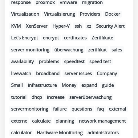
response
proxmox
vmware
migration
Virtualization
Virtualisierung
Providers
Docker
KVM
XenServer
Hyper-V
ssh
xz
Security Alert
Let’s Encrypt
encrypt
certificates
Zertifikate
server monitoring
überwachung
zertifikat
sales
availability
problems
speedtest
speed test
livewatch
broadband
server issues
Company
Small
infrastructure
Money
expand
guide
tutorial
dhcp
increase
serverüberwachung
servermonitoring
failure
questions
faq
external
externe
calculate
planning
network management
calculator
Hardware Monitoring
administrators