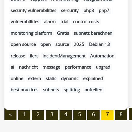
security vulnerabilities
sercurity
php8
php7
vulnerabilities
alarm
trial
control costs
monitoring platform
Gratis
subnetz berechnen
open source
open
source
2025
Debian 13
release
ilert
IncidentManagement
Automation
ai
nachricht
message
performance
upgrad
online
extern
static
dynamic
explained
best practices
subnets
splitting
aufteilen
«
1
2
3
4
5
6
7
8