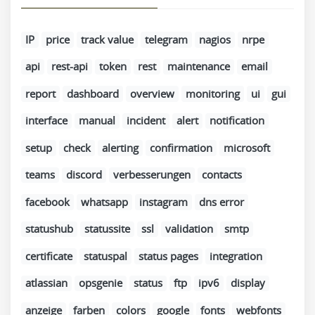
IP
price
track value
telegram
nagios
nrpe
api
rest-api
token
rest
maintenance
email
report
dashboard
overview
monitoring
ui
gui
interface
manual
incident
alert
notification
setup
check
alerting
confirmation
microsoft
teams
discord
verbesserungen
contacts
facebook
whatsapp
instagram
dns error
statushub
statussite
ssl
validation
smtp
certificate
statuspal
status pages
integration
atlassian
opsgenie
status
ftp
ipv6
display
anzeige
farben
colors
google
fonts
webfonts