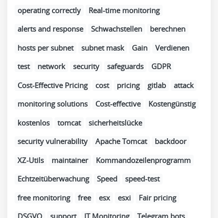
operating correctly
Real-time monitoring
alerts and response
Schwachstellen
berechnen
hosts per subnet
subnet mask
Gain
Verdienen
test
network
security
safeguards
GDPR
Cost-Effective Pricing
cost
pricing
gitlab
attack
monitoring solutions
Cost-effective
Kostengünstig
kostenlos
tomcat
sicherheitslücke
security vulnerability
Apache Tomcat
backdoor
XZ-Utils
maintainer
Kommandozeilenprogramm
Echtzeitüberwachung
Speed
speed-test
free monitoring
free
esx
esxi
Fair pricing
DSGVO
support
IT Monitoring
Telegram bots