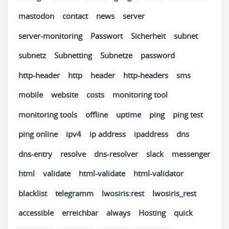
mastodon
contact
news
server
server-monitoring
Passwort
Sicherheit
subnet
subnetz
Subnetting
Subnetze
password
http-header
http
header
http-headers
sms
mobile
website
costs
monitoring tool
monitoring tools
offline
uptime
ping
ping test
ping online
ipv4
ip address
ipaddress
dns
dns-entry
resolve
dns-resolver
slack
messenger
html
validate
html-validate
html-validator
blacklist
telegramm
lwosiris:rest
lwosiris_rest
accessible
erreichbar
always
Hosting
quick